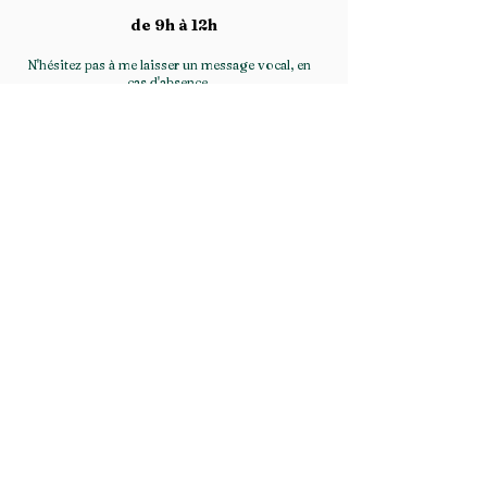
de 9h à 12h
N'hésitez pas à me laisser un message vocal, en
cas d'absence.
Prendre contact ou RDV
06 76 40 13 43
giren.charlene@gmail.com
Réservez votre séance de réflexologie
Mentions légales
Politique en matière de cookies